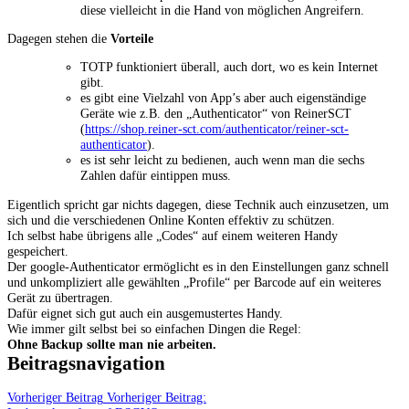
diese vielleicht in die Hand von möglichen Angreifern.
Dagegen stehen die
Vorteile
TOTP funktioniert überall, auch dort, wo es kein Internet
gibt.
es gibt eine Vielzahl von App’s aber auch eigenständige
Geräte wie z.B. den „Authenticator“ von ReinerSCT
(
https://shop.reiner-sct.com/authenticator/reiner-sct-
authenticator
).
es ist sehr leicht zu bedienen, auch wenn man die sechs
Zahlen dafür eintippen muss.
Eigentlich spricht gar nichts dagegen, diese Technik auch einzusetzen, um
sich und die verschiedenen Online Konten effektiv zu schützen.
Ich selbst habe übrigens alle „Codes“ auf einem weiteren Handy
gespeichert.
Der google-Authenticator ermöglicht es in den Einstellungen ganz schnell
und unkompliziert alle gewählten „Profile“ per Barcode auf ein weiteres
Gerät zu übertragen.
Dafür eignet sich gut auch ein ausgemustertes Handy.
Wie immer gilt selbst bei so einfachen Dingen die Regel:
Ohne Backup sollte man nie arbeiten.
Beitragsnavigation
Vorheriger Beitrag
Vorheriger Beitrag: