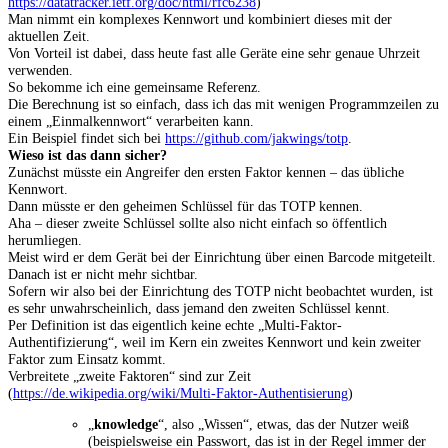
https://datatracker.ietf.org/doc/html/rfc6238
)
Man nimmt ein komplexes Kennwort und kombiniert dieses mit der
aktuellen Zeit.
Von Vorteil ist dabei, dass heute fast alle Geräte eine sehr genaue Uhrzeit
verwenden.
So bekomme ich eine gemeinsame Referenz.
Die Berechnung ist so einfach, dass ich das mit wenigen Programmzeilen zu
einem „Einmalkennwort“ verarbeiten kann.
Ein Beispiel findet sich bei
https://github.com/jakwings/totp
.
Wieso ist das dann sicher?
Zunächst müsste ein Angreifer den ersten Faktor kennen – das übliche
Kennwort.
Dann müsste er den geheimen Schlüssel für das TOTP kennen.
Aha – dieser zweite Schlüssel sollte also nicht einfach so öffentlich
herumliegen.
Meist wird er dem Gerät bei der Einrichtung über einen Barcode mitgeteilt.
Danach ist er nicht mehr sichtbar.
Sofern wir also bei der Einrichtung des TOTP nicht beobachtet wurden, ist
es sehr unwahrscheinlich, dass jemand den zweiten Schlüssel kennt.
Per Definition ist das eigentlich keine echte „Multi-Faktor-
Authentifizierung“, weil im Kern ein zweites Kennwort und kein zweiter
Faktor zum Einsatz kommt.
Verbreitete „zweite Faktoren“ sind zur Zeit
(
https://de.wikipedia.org/wiki/Multi-Faktor-Authentisierung
)
„
knowledge
“, also „Wissen“, etwas, das der Nutzer weiß
(beispielsweise ein Passwort, das ist in der Regel immer der