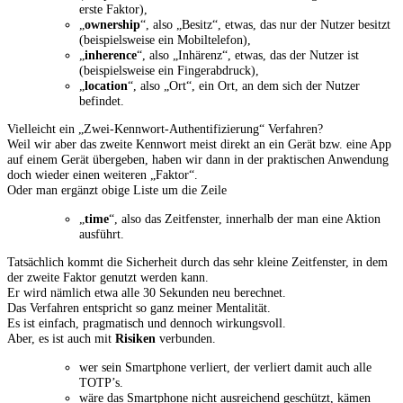
erste Faktor),
„
ownership
“, also „Besitz“, etwas, das nur der Nutzer besitzt
(beispielsweise ein Mobiltelefon),
„
inherence
“, also „Inhärenz“, etwas, das der Nutzer ist
(beispielsweise ein Fingerabdruck),
„
location
“, also „Ort“, ein Ort, an dem sich der Nutzer
befindet.
Vielleicht ein „Zwei-Kennwort-Authentifizierung“ Verfahren?
Weil wir aber das zweite Kennwort meist direkt an ein Gerät bzw. eine App
auf einem Gerät übergeben, haben wir dann in der praktischen Anwendung
doch wieder einen weiteren „Faktor“.
Oder man ergänzt obige Liste um die Zeile
„
time
“, also das Zeitfenster, innerhalb der man eine Aktion
ausführt.
Tatsächlich kommt die Sicherheit durch das sehr kleine Zeitfenster, in dem
der zweite Faktor genutzt werden kann.
Er wird nämlich etwa alle 30 Sekunden neu berechnet.
Das Verfahren entspricht so ganz meiner Mentalität.
Es ist einfach, pragmatisch und dennoch wirkungsvoll.
Aber, es ist auch mit
Risiken
verbunden.
wer sein Smartphone verliert, der verliert damit auch alle
TOTP’s.
wäre das Smartphone nicht ausreichend geschützt, kämen