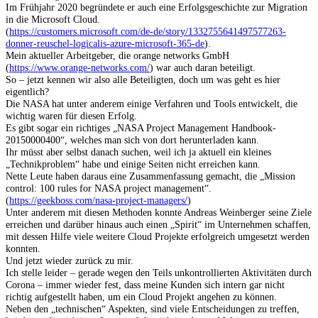
Im Frühjahr 2020 begründete er auch eine Erfolgsgeschichte zur Migration
in die Microsoft Cloud.
(
https://customers.microsoft.com/de-de/story/1332755641497577263-
donner-reuschel-logicalis-azure-microsoft-365-de
).
Mein aktueller Arbeitgeber, die orange networks GmbH
(
https://www.orange-networks.com/
) war auch daran beteiligt.
So – jetzt kennen wir also alle Beteiligten, doch um was geht es hier
eigentlich?
Die NASA hat unter anderem einige Verfahren und Tools entwickelt, die
wichtig waren für diesen Erfolg.
Es gibt sogar ein richtiges „NASA Project Management Handbook-
20150000400“, welches man sich von dort herunterladen kann.
Ihr müsst aber selbst danach suchen, weil ich ja aktuell ein kleines
„Technikproblem“ habe und einige Seiten nicht erreichen kann.
Nette Leute haben daraus eine Zusammenfassung gemacht, die „Mission
control: 100 rules for NASA project management“.
(
https://geekboss.com/nasa-project-managers/
)
Unter anderem mit diesen Methoden konnte Andreas Weinberger seine Ziele
erreichen und darüber hinaus auch einen „Spirit“ im Unternehmen schaffen,
mit dessen Hilfe viele weitere Cloud Projekte erfolgreich umgesetzt werden
konnten.
Und jetzt wieder zurück zu mir.
Ich stelle leider – gerade wegen den Teils unkontrollierten Aktivitäten durch
Corona – immer wieder fest, dass meine Kunden sich intern gar nicht
richtig aufgestellt haben, um ein Cloud Projekt angehen zu können.
Neben den „technischen“ Aspekten, sind viele Entscheidungen zu treffen,