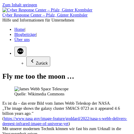
Zum Inhalt springen
Cyber Response Center – Pfalz, Günter Krembsler
Hilfe und Informationen für Unternehmen
Home
Blogbeiträge
Über uns
Zurück
Fly me too the moon …
Quelle: Wikimedia Commons
Es ist da – das erste Bild vom James Webb Teleskop der NASA.
„The image shows the galaxy cluster SMACS 0723 as it appeared 4.6
billion years ago.“
(
https://www.nasa.gov/image-feature/goddard/2022/nasa-s-webb-delivers-
deepest-infrared-image-of-universe-yet
)
Mit unserer modernen Technik können wir fast bis zum Urknall in die
Vergangenheit reisen.