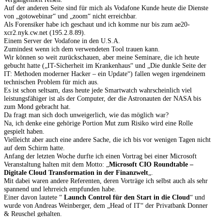
Auf der anderen Seite sind für mich als Vodafone Kunde heute die Dienste
von „gotowebinar“ und „zoom“ nicht erreichbar.
Als Forensiker habe ich geschaut und ich komme nur bis zum ae20-
xcr2.nyk.cw.net (195.2.8.89).
Einem Server der Vodafone in den U.S.A.
Zumindest wenn ich dem verwendeten Tool trauen kann.
Wir können so weit zurückschauen, aber meine Seminare, die ich heute
gebucht hatte („IT-Sicherheit im Krankenhaus“ und „Die dunkle Seite der
IT: Methoden moderner Hacker – ein Update“) fallen wegen irgendeinem
technischen Problem für mich aus.
Es ist schon seltsam, dass heute jede Smartwatch wahrscheinlich viel
leistungsfähiger ist als der Computer, der die Astronauten der NASA bis
zum Mond gebracht hat.
Da fragt man sich doch unweigerlich, wie das möglich war?
Na, ich denke eine gehörige Portion Mut zum Risiko wird eine Rolle
gespielt haben.
Vielleicht aber auch eine andere Sache, die ich bis vor wenigen Tagen nicht
auf dem Schirm hatte.
Anfang der letzten Woche durfte ich einen Vortrag bei einer Microsoft
Veranstaltung halten mit dem Motto: „
Microsoft CIO Roundtable –
Digitale Cloud Transformation in der Finanzwelt
„.
Mit dabei waren andere Referenten, deren Vorträge ich selbst auch als sehr
spannend und lehrreich empfunden habe.
Einer davon lautete “
Launch Control für den Start in die Cloud
“ und
wurde von Andreas Weinberger, dem „Head of IT“ der Privatbank Donner
& Reuschel gehalten.