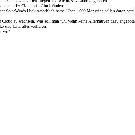
die Datenpakete verteilt liegen und wie diese zusammengehören.
nur in der Cloud sein Glück finden.
r SolarWinds Hack tatsächlich hatte. Über 1.000 Menschen sollen daran beteil
e Cloud zu wechseln. Was soll man tun, wenn keine Alternativen dazu angebot
ko und kann alles verlieren.
ützen?