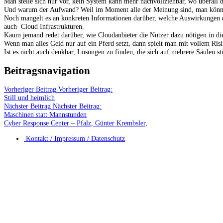
Man stelle sich nur vor, kein System kann mehr nachvollziehbar, wo überall 
Und warum der Aufwand? Weil im Moment alle der Meinung sind, man könne 
Noch mangelt es an konkreten Informationen darüber, welche Auswirkungen de
auch Cloud Infrastrukturen.
Kaum jemand redet darüber, wie Cloudanbieter die Nutzer dazu nötigen in di
Wenn man alles Geld nur auf ein Pferd setzt, dann spielt man mit vollem Risi
Ist es nicht auch denkbar, Lösungen zu finden, die sich auf mehrere Säulen st
Beitragsnavigation
Vorheriger Beitrag
Vorheriger Beitrag:
Still und heimlich
Nächster Beitrag
Nächster Beitrag:
Maschinen statt Mannstunden
Cyber Response Center – Pfalz, Günter Krembsler
,
Kontakt / Impressum / Datenschutz