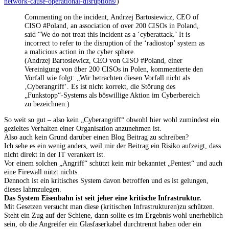
network-cause-operational-disruptions/
)
Commenting on the incident, Andrzej Bartosiewicz, CEO of
CISO #Poland, an association of over 200 CISOs in Poland,
said “We do not treat this incident as a ‘cyberattack.’ It is
incorrect to refer to the disruption of the ‘radiostop’ system as
a malicious action in the cyber sphere.
(Andrzej Bartosiewicz, CEO von CISO #Poland, einer
Vereinigung von über 200 CISOs in Polen, kommentierte den
Vorfall wie folgt: „Wir betrachten diesen Vorfall nicht als
‚Cyberangriff‘. Es ist nicht korrekt, die Störung des
„Funkstopp“-Systems als böswillige Aktion im Cyberbereich
zu bezeichnen.)
So weit so gut – also kein „Cyberangriff“ obwohl hier wohl zumindest ein
gezieltes Verhalten einer Organisation anzunehmen ist.
Also auch kein Grund darüber einen Blog Beitrag zu schreiben?
Ich sehe es ein wenig anders, weil mir der Beitrag ein Risiko aufzeigt, dass
nicht direkt in der IT verankert ist.
Vor einem solchen „Angriff“ schützt kein mir bekanntet „Pentest“ und auch
eine Firewall nützt nichts.
Dennoch ist ein kritisches System davon betroffen und es ist gelungen,
dieses lahmzulegen.
Das System Eisenbahn ist seit jeher eine kritische Infrastruktur.
Mit Gesetzen versucht man diese (kritischen Infrastrukturen)zu schützen.
Steht ein Zug auf der Schiene, dann sollte es im Ergebnis wohl unerheblich
sein, ob die Angreifer ein Glasfaserkabel durchtrennt haben oder ein