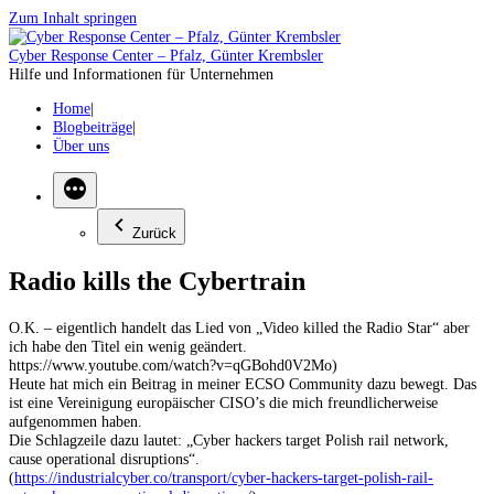
Zum Inhalt springen
Cyber Response Center – Pfalz, Günter Krembsler
Hilfe und Informationen für Unternehmen
Home
Blogbeiträge
Über uns
Zurück
Radio kills the Cybertrain
O.K. – eigentlich handelt das Lied von „Video killed the Radio Star“ aber
ich habe den Titel ein wenig geändert.
https://www.youtube.com/watch?v=qGBohd0V2Mo)
Heute hat mich ein Beitrag in meiner ECSO Community dazu bewegt. Das
ist eine Vereinigung europäischer CISO’s die mich freundlicherweise
aufgenommen haben.
Die Schlagzeile dazu lautet: „Cyber hackers target Polish rail network,
cause operational disruptions“.
(
https://industrialcyber.co/transport/cyber-hackers-target-polish-rail-