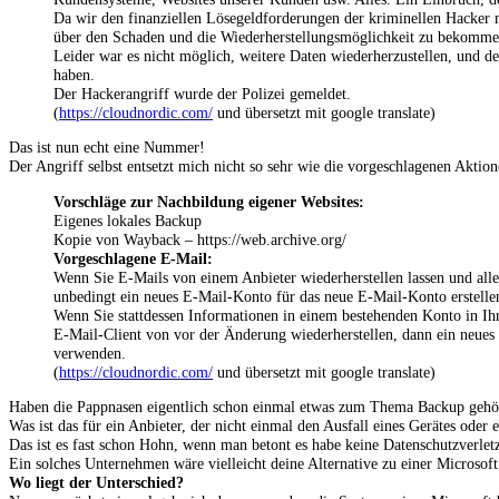
Da wir den finanziellen Lösegeldforderungen der kriminellen Hacker
über den Schaden und die Wiederherstellungsmöglichkeit zu bekomme
Leider war es nicht möglich, weitere Daten wiederherzustellen, und d
haben.
Der Hackerangriff wurde der Polizei gemeldet.
(
https://cloudnordic.com/
und übersetzt mit google translate)
Das ist nun echt eine Nummer!
Der Angriff selbst entsetzt mich nicht so sehr wie die vorgeschlagenen Aktion
Vorschläge zur Nachbildung eigener Websites:
Eigenes lokales Backup
Kopie von Wayback – https://web.archive.org/
Vorgeschlagene E-Mail:
Wenn Sie E-Mails von einem Anbieter wiederherstellen lassen und alle
unbedingt ein neues E-Mail-Konto für das neue E-Mail-Konto erstell
Wenn Sie stattdessen Informationen in einem bestehenden Konto in Ihr
E-Mail-Client von vor der Änderung wiederherstellen, dann ein neue
verwenden.
(
https://cloudnordic.com/
und übersetzt mit google translate)
Haben die Pappnasen eigentlich schon einmal etwas zum Thema Backup gehö
Was ist das für ein Anbieter, der nicht einmal den Ausfall eines Gerätes ode
Das ist es fast schon Hohn, wenn man betont es habe keine Datenschutzverle
Ein solches Unternehmen wäre vielleicht deine Alternative zu einer Micros
Wo liegt der Unterschied?