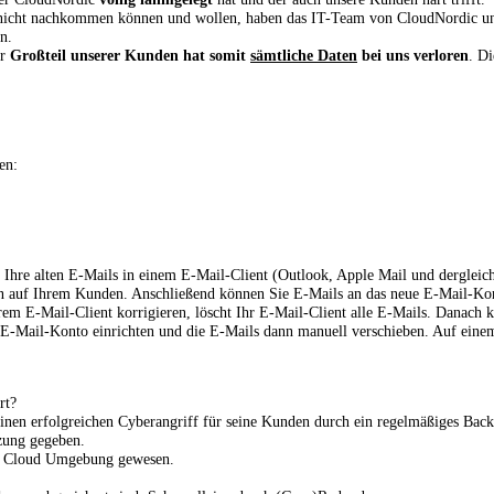
 nicht nachkommen können und wollen, haben das IT-Team von CloudNordic und
n.
er
Großteil unserer Kunden hat somit
sämtliche Daten
bei uns verloren
. Di
en:
 Ihre alten E-Mails in einem E-Mail-Client (Outlook, Apple Mail und dergleic
en auf Ihrem Kunden. Anschließend können Sie E-Mails an das neue E-Mail-Kon
em E-Mail-Client korrigieren, löscht Ihr E-Mail-Client alle E-Mails. Danach 
s E-Mail-Konto einrichten und die E-Mails dann manuell verschieben. Auf ei
rt?
r einen erfolgreichen Cyberangriff für seine Kunden durch ein regelmäßiges Back
tzung gegeben.
oft Cloud Umgebung gewesen.