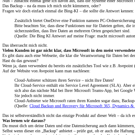
Nun – zunächst einmal gehe ich davon aus, dass die Systeme einer Microsoft 
Das Backup – na da muss ich mich nicht kümmern, oder?
Fragen wir doch einfach einmal die Bing-KI – die sollte die Antwort kennen:
Zusätzlich bietet OneDrive eine Funktion namens PC-Ordnersicherung,
Bitte beachten Sie, dass diese Funktionen nur für Dateien gelten, die
sicherzustellen, dass Ihre Daten an mehreren Orten gespeichert sind.
(Quelle: Die Bing KI Antwort auf meine Frage: macht microsoft auto
Das überrascht mich nicht.
Vielen Kunden ist gar nicht klar, dass Microsoft in den meist verwende
Es gibt dazu auch eine Webseite, die klar die Verantwortung für Daten bei de
Hast du das gewusst?
Wenn ja, dann verwendest du bereits ein zusätzliches Tool wie z.B. Avepoint 
Auf der Website von Avepoint kann man nachlesen:
Cloud-Anbieter schützen ihren Service – nicht Ihre Daten!
Ihr Cloud-Service enthält ein Service Level Agreement (SLA). Aber ei
sich also das nächste Mal bei Ihrer Microsoft Teams-App, bei Google
Sie jedoch nicht immer.
Cloud-Anbieter wie Microsoft raten ihren Kunden sogar dazu, Backup-
(Quelle:
Cloud Backup und Recovery für Microsoft 365, Dynamics & 
Das ist selbstverständlich nicht das einzige Produkt auf dieser Welt – da ich 
Was lernen wir daraus?
Du musst dich um deine Daten und eine Datensicherung auch dann kümmern, 
Selbst wenn dieser ein „Backup“ anbietet – prüfe gut, ob er auch die Haftun