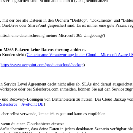
besser abgesichert sind. Schon alleine durch (Geo-)Redundanzen.
 mit der Sie alle Dateien in den Ordnern “Desktop”, “Dokumente” und “Bilder
 in OneDrive oder SharePoint gespeichert sind. Es ist immer eine gute Praxis, r
mitisch eine datenischerung meiner Microsoft 365 Umgebung?)
ten M365 Paketen keine Datensicherung anbietet.
n Kunden sieht (
Gemeinsame Verantwortung in der Cloud – Microsoft Azure | 
(
https://www.avepoint.com/products/cloud/backup
)
n Service Level Agreement deckt nicht alles ab. SLAs sind darauf ausgerichtet
 Workspace oder bei Salesforce.com anmelden, können Sie auf den Service zugr
 und Recovery-Lösungen von Drittanbietern zu nutzen. Das Cloud Backup von Ave
Salesforce | AvePoint DE
)
es aber selbst verwende, kenne ich es gut und kann es empfehlen.
wenn du einen Cloudanbieter einsetzt.
g dafür übernimmt, dass deine Daten in jedem denkbaren Szenario verfügbar ble