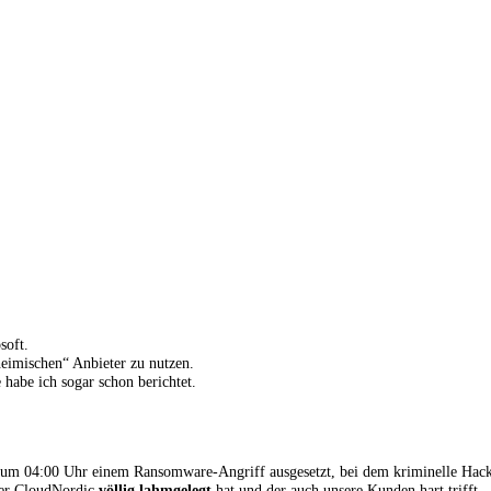
soft.
heimischen“ Anbieter zu nutzen.
e habe ich sogar schon berichtet.
um 04:00 Uhr einem Ransomware-Angriff ausgesetzt, bei dem kriminelle Hack
der CloudNordic
völlig lahmgelegt
hat und der auch unsere Kunden hart trifft.