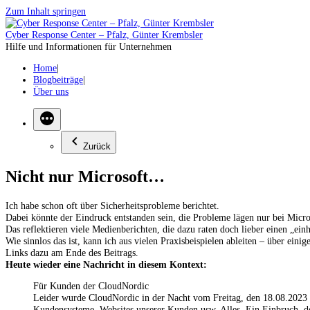
Zum Inhalt springen
Cyber Response Center – Pfalz, Günter Krembsler
Hilfe und Informationen für Unternehmen
Home
Blogbeiträge
Über uns
Zurück
Nicht nur Microsoft…
Ich habe schon oft über Sicherheitsprobleme berichtet.
Dabei könnte der Eindruck entstanden sein, die Probleme lägen nur bei Micro
Das reflektieren viele Medienberichten, die dazu raten doch lieber einen „ein
Wie sinnlos das ist, kann ich aus vielen Praxisbeispielen ableiten – über einig
Links dazu am Ende des Beitrags.
Heute wieder eine Nachricht in diesem Kontext:
Für Kunden der CloudNordic
Leider wurde CloudNordic in der Nacht vom Freitag, den 18.08.2023 
Kundensysteme, Websites unserer Kunden usw. Alles. Ein Einbruch, 