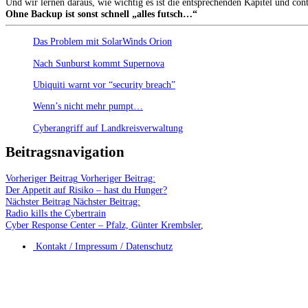
Und wir lernen daraus, wie wichtig es ist die entsprechenden Kapitel und co
Ohne Backup ist sonst schnell „alles futsch…“
Das Problem mit SolarWinds Orion
Nach Sunburst kommt Supernova
Ubiquiti warnt vor “security breach”
Wenn’s nicht mehr pumpt…
Cyberangriff auf Landkreisverwaltung
Beitragsnavigation
Vorheriger Beitrag
Vorheriger Beitrag:
Der Appetit auf Risiko – hast du Hunger?
Nächster Beitrag
Nächster Beitrag:
Radio kills the Cybertrain
Cyber Response Center – Pfalz, Günter Krembsler
,
Kontakt / Impressum / Datenschutz